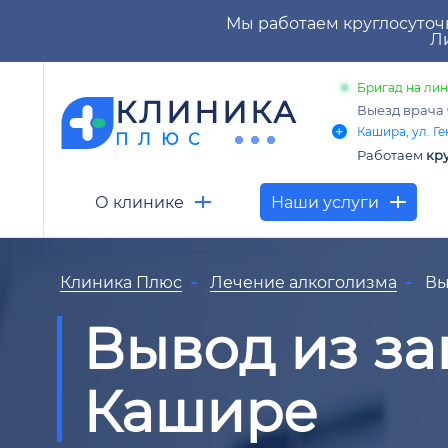
Мы работаем круглосуточ
Ли
Бригад на лин
КЛИНИКА
Выезд врача
Кашира, ул. Ге
ПЛЮС
Работаем
кр
О клинике
Наши услуги
Клиника Плюс
Лечение алкоголизма
Вы
Вывод из за
Кашире