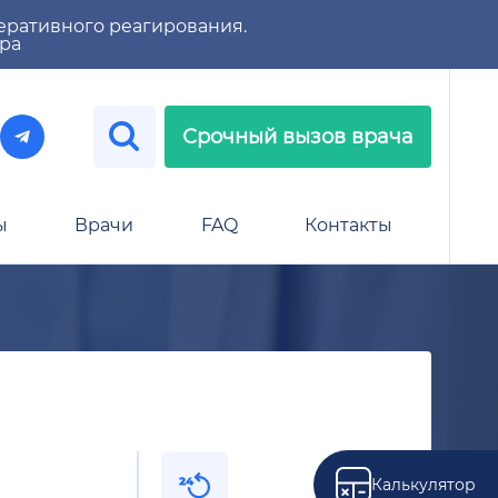
еративного реагирования.
тра
Срочный вызов врача
ы
Врачи
FAQ
Контакты
Калькулятор