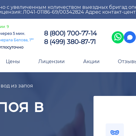
но с увеличенным количеством выездных бригад оп
цензия: Л041-01186-69/00342824 Адрес контакт-цен
ии: 9
8 (800) 700-77-14
через 5 мин.
8 (499) 380-87-71
нерала Белова, 1**
углосуточно
Цены
Лицензии
Акции
Отзыв
вод из запоя
поя в