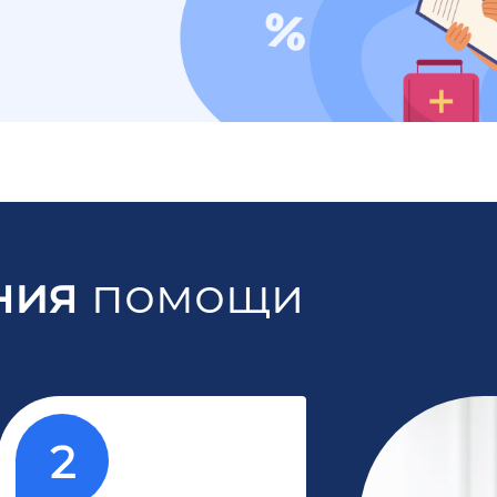
ния
помощи